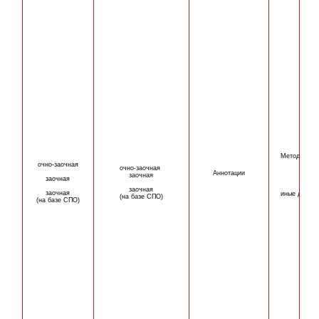
Методическ
очно-
заочная
очно-
заочная
Аннотации
заочная
заочная
заочная
заочная
иные докум
(на базе СПО)
(на базе СПО)