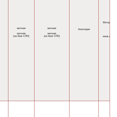
Методическ
заочная
заочная
Аннотации
заочная
заочная
(на базе СПО)
(на базе СПО)
иные докум