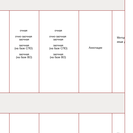
очная
очная
очно-
заочная
очно-
заочная
Методическ
заочная
заочная
иные докум
заочная
заочная
Аннотации
(на базе СПО)
(на базе СПО)
заочная
заочная
(на базе ВО)
(на базе ВО)