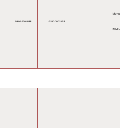
Методическ
очно-
заочная
очно-
заочная
иные докум