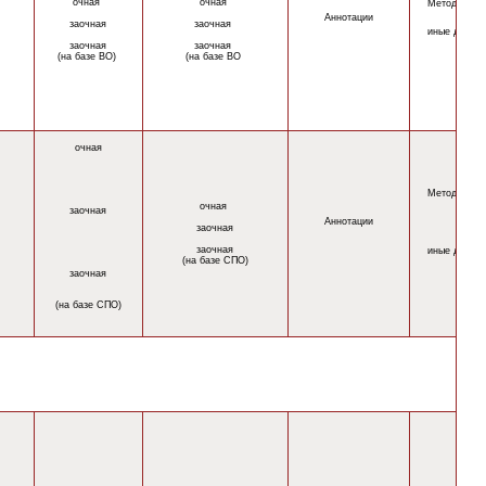
очная
очная
Методическ
Аннотации
заочная
заочная
иные докум
заочная
заочная
(на базе ВО)
(на базе ВО
очная
Методическ
очная
заочная
Аннотации
заочная
заочная
иные докум
(на базе СПО)
заочная
(на базе СПО)