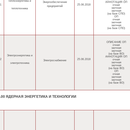
Теплоэнергетика
и
Энергообеспечение
АННОТАЦИЯ ОП
1
25.06.2018
очная
предприятий
заочная
теплотехника
заочная
(на базе СПО)
ОП
очная
заочная
заочная
(на базе СПО)
ОПИСАНИЕ ОП
очная
заочная
заочная
(на базе ВО)
Электроэнергетика
и
АННОТАЦИЯ ОП
2
25.06.2018
очная
Электроснабжение
заочная
электротехника
заочная
(на базе ВО)
ОП
очная
заочная
заочная
(на базе ВО)
0.00 ЯДЕРНАЯ ЭНЕРГЕТИКА И ТЕХНОЛОГИИ