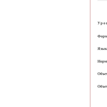
Уро
Формы
Языки
Норма
Объем
Объем