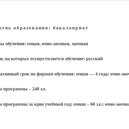
вень образования: бакалавриат
 обучения: очная, очно-заочная, заочная
, на которых осуществляется обучение: русский
тивный срок по формам обучения: очная — 4 года; очно-заочн
 программы – 240 з.е.
 программы за один учебный год: очная – 60 з.е.; очно-заочная –