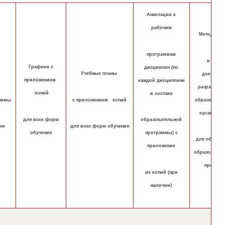
Аннотации к
рабочим
Методичес
программам
и иные
Графики с
дисциплин (по
Учебные планы
документ
приложением
каждой дисциплине
разработан
копий
в составе
аммы
с приложением копий
образовател
организац
для всех форм
образовательной
ии
для всех форм обучения
обучения
программы) с
для обеспеч
приложение
образовател
процесс
их копий (при
наличии)