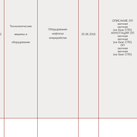
ОПИСАНИЕ ОП
заочная
Технологические
заочная
Оборудование
(на базе СПО)
АННОТАЦИЯ ОП
нефтегаз
2
машины
и
25.06.2018
заочная
опереработки
заочная
оборудование
(на базе СПО)
ОП
заочная
заочная
(на базе СПО)