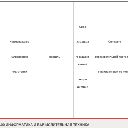
Срок
Наименование
Описание
действия
направления
образовательной прогр
государст-
Профиль
венной
подготовки
с приложением ее коп
аккре-
дитации
0.00 ИНФОРМАТИКА И ВЫЧИСЛИТЕЛЬНАЯ ТЕХНИКА