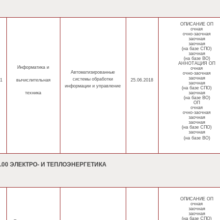
ОПИСАНИЕ ОП
очная
очно-заочная
заочная
заочная
(на базе СПО)
заочная
(на базе ВО)
АННОТАЦИЯ ОП
Информатика
и
очная
Автоматизированные
очно-заочная
заочная
системы обработки
1
вычислительная
25.06.2018
заочная
информации и управление
(на базе СПО)
техника
заочная
(на базе ВО)
ОП
очная
очно-заочная
заочная
заочная
(на базе СПО)
заочная
(на базе ВО)
0.00 ЭЛЕКТРО- И ТЕПЛОЭНЕРГЕТИКА
ОПИСАНИЕ ОП
очная
заочная
заочная
(на базе СПО)