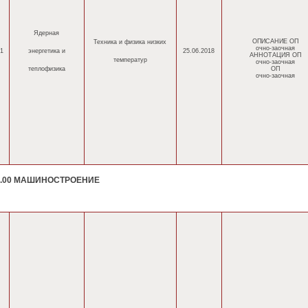
Ядерная
ОПИСАНИЕ ОП
Техника и физика низких
очно-заочная
1
энергетика
и
25.06.2018
АННОТАЦИЯ ОП
температур
очно-заочная
теплофизика
ОП
очно-заочная
0.00 МАШИНОСТРОЕНИЕ