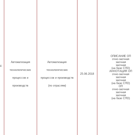
ОПИСАНИЕ ОП
очно-заочная
Автоматизация
Автоматизация
заочная
заочная
4
(на базе СПО)
технологических
технологических
АННОТАЦИЯ ОП
25.06.2018
очно-заочная
заочная
процессов
и
процессов и производств
заочная
(на базе СПО)
производств
(по отраслям)
ОП
очно-заочная
заочная
заочная
(на базе СПО)