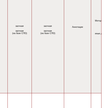
Методическ
заочная
заочная
Аннотации
заочная
заочная
(на базе СПО)
(на базе СПО)
иные докум