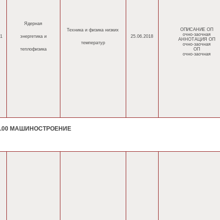
Ядерная
ОПИСАНИЕ ОП
Техника и физика низких
очно-заочная
1
энергетика
и
25.06.2018
АННОТАЦИЯ ОП
температур
очно-заочная
теплофизика
ОП
очно-заочная
0.00 МАШИНОСТРОЕНИЕ