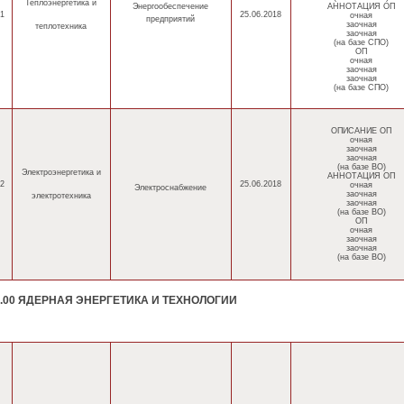
Теплоэнергетика
и
Энергообеспечение
АННОТАЦИЯ ОП
1
25.06.2018
очная
предприятий
заочная
теплотехника
заочная
(на базе СПО)
ОП
очная
заочная
заочная
(на базе СПО)
ОПИСАНИЕ ОП
очная
заочная
заочная
(на базе ВО)
Электроэнергетика
и
АННОТАЦИЯ ОП
2
25.06.2018
очная
Электроснабжение
заочная
электротехника
заочная
(на базе ВО)
ОП
очная
заочная
заочная
(на базе ВО)
0.00 ЯДЕРНАЯ ЭНЕРГЕТИКА И ТЕХНОЛОГИИ