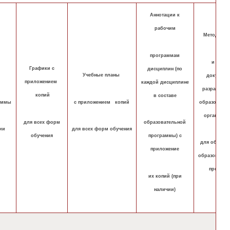
Аннотации к
рабочим
Методичес
программам
и иные
Графики с
дисциплин (по
Учебные планы
документ
приложением
каждой дисциплине
разработан
копий
в составе
аммы
с приложением копий
образовател
организац
для всех форм
образовательной
ии
для всех форм обучения
обучения
программы) с
для обеспеч
приложение
образовател
процесс
их копий (при
наличии)