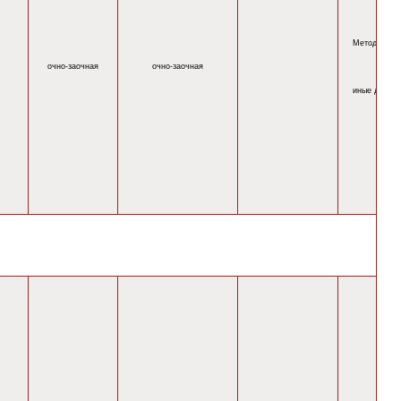
Методическ
очно-
заочная
очно-
заочная
иные докум