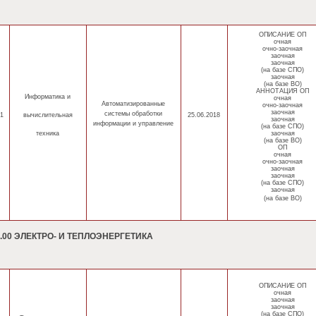
ОПИСАНИЕ ОП
очная
очно-заочная
заочная
заочная
(на базе СПО)
заочная
(на базе ВО)
АННОТАЦИЯ ОП
Информатика
и
очная
Автоматизированные
очно-заочная
заочная
системы обработки
1
вычислительная
25.06.2018
заочная
информации и управление
(на базе СПО)
техника
заочная
(на базе ВО)
ОП
очная
очно-заочная
заочная
заочная
(на базе СПО)
заочная
(на базе ВО)
0.00 ЭЛЕКТРО- И ТЕПЛОЭНЕРГЕТИКА
ОПИСАНИЕ ОП
очная
заочная
заочная
(на базе СПО)