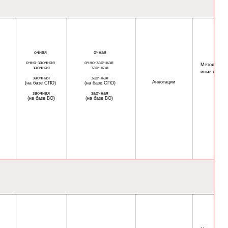
очная
очная
очно-
заочная
очно-
заочная
Методическ
заочная
заочная
иные докум
заочная
заочная
Аннотации
(на базе СПО)
(на базе СПО)
заочная
заочная
(на базе ВО)
(на базе ВО)