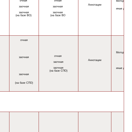
очная
очная
Методическ
Аннотации
заочная
заочная
иные докум
заочная
заочная
(на базе ВО)
(на базе ВО
очная
Методическ
очная
заочная
Аннотации
заочная
заочная
иные докум
(на базе СПО)
заочная
(на базе СПО)