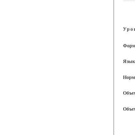
Уро
Формы
Языки
Норма
Объем
Объем