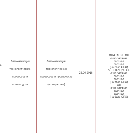
ОПИСАНИЕ ОП
очно-заочная
Автоматизация
Автоматизация
заочная
заочная
4
(на базе СПО)
технологических
технологических
АННОТАЦИЯ ОП
25.06.2018
очно-заочная
заочная
процессов
и
процессов и производств
заочная
(на базе СПО)
производств
(по отраслям)
ОП
очно-заочная
заочная
заочная
(на базе СПО)