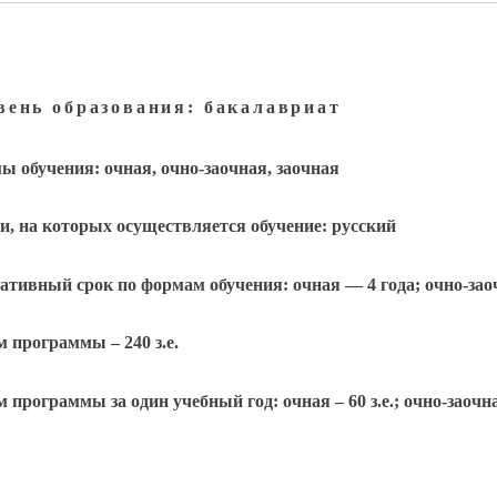
вень образования: бакалавриат
 обучения: очная, очно-заочная, заочная
, на которых осуществляется обучение: русский
тивный срок по формам обучения: очная — 4 года; очно-заочн
 программы – 240 з.е.
 программы за один учебный год: очная – 60 з.е.; очно-заочная –