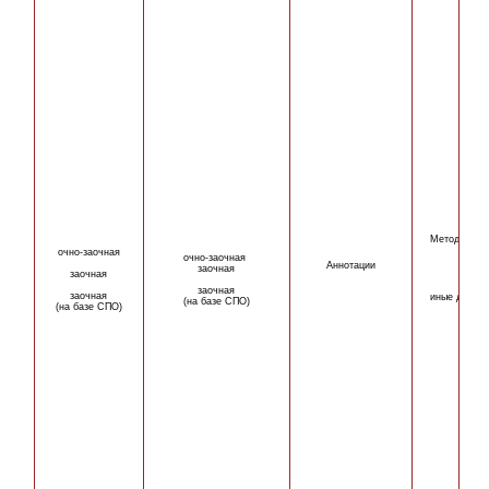
Методическ
очно-
заочная
очно-
заочная
Аннотации
заочная
заочная
заочная
заочная
иные докум
(на базе СПО)
(на базе СПО)