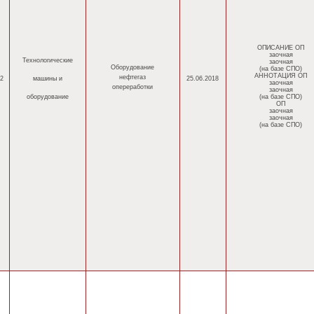
ОПИСАНИЕ ОП
заочная
Технологические
заочная
Оборудование
(на базе СПО)
АННОТАЦИЯ ОП
нефтегаз
2
машины
и
25.06.2018
заочная
опереработки
заочная
оборудование
(на базе СПО)
ОП
заочная
заочная
(на базе СПО)