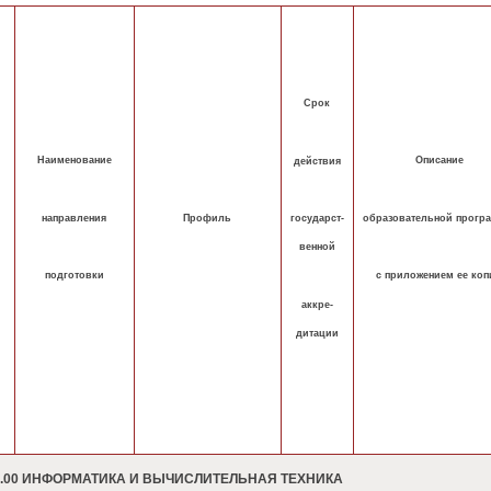
Срок
Наименование
Описание
действия
направления
образовательной прогр
государст-
Профиль
венной
подготовки
с приложением ее коп
аккре-
дитации
0.00 ИНФОРМАТИКА И ВЫЧИСЛИТЕЛЬНАЯ ТЕХНИКА