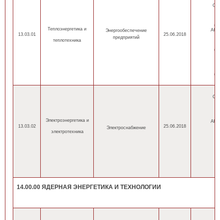
ОП
(н
Теплоэнергетика
и
АНН
Энергообеспечение
13.03.01
25.06.2018
предприятий
теплотехника
(н
(н
ОП
(
Электроэнергетика
и
АНН
13.03.02
25.06.2018
Электроснабжение
электротехника
(
(
14.00.00 ЯДЕРНАЯ ЭНЕРГЕТИКА И ТЕХНОЛОГИИ