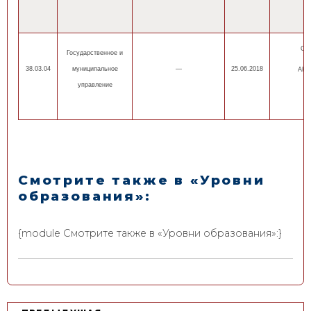
ОП
Государственное и
38.03.04
муниципальное
—
25.06.2018
АНН
управление
Смотрите также в «Уровни
образования»:
{module Смотрите также в «Уровни образования»:}