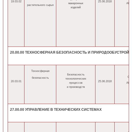
19.03.02
25.06.2018
макаронных
АНН
растительного сырья
изделий
20.00.00 ТЕХНОСФЕРНАЯ БЕЗОПАСНОСТЬ И ПРИРОДООБУСТРОЙ
Техносферная
Безопасность
ОП
безопасность
технологических
20.03.01
25.06.2018
процессов
АНН
и производств
27.00.00 УПРАВЛЕНИЕ В ТЕХНИЧЕСКИХ СИСТЕМАХ