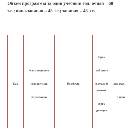
Объем программы за один учебный год: очная – 60
з.е.; очно-заочная – 48 з.е.; заочная – 48 з.е.
Срок
действия
Наименование
Код
Профиль
государст-
направления
образоват
венной
подготовки
с прило
аккре-
дитации