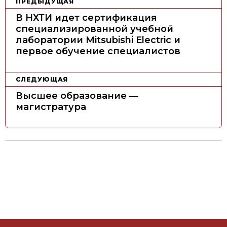
Н
ПРЕДЫДУЩАЯ
а
В НХТИ идет сертификация
в
специализированной учебной
лаборатории Mitsubishi Electric и
и
первое обучение специалистов
г
а
СЛЕДУЮЩАЯ
ц
Высшее образование —
и
магистратура
я
п
о
з
а
п
и
с