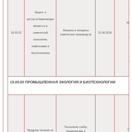
оч
Энерго- и
(н
ресурсосберегающие
(
АНН
процессы в
оч
Машины и аппараты
18.03.02
химической
25.06.2018
химических производств
(н
технологии,
(
нефтехимии и
оч
биотехнологии
(н
(
19.00.00 ПРОМЫШЛЕННАЯ ЭКОЛОГИЯ И БИОТЕХНОЛОГИИ
Технология хлеба,
ОП
Продукты питания из
кондитерских и