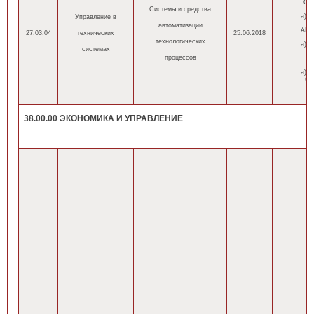
ОП
Системы и средства
а) а
Управление в
б)
автоматизации
АНН
27.03.04
технических
25.06.2018
технологических
а) а
системах
б)
процессов
а) а
б)
38.00.00 ЭКОНОМИКА И УПРАВЛЕНИЕ