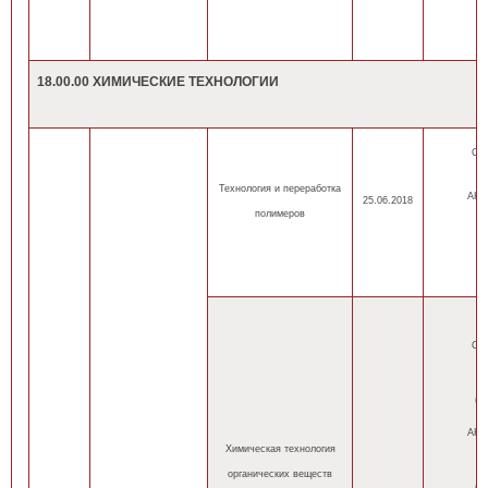
18.00.00 ХИМИЧЕСКИЕ ТЕХНОЛОГИИ
ОП
оч
Технология и переработка
АНН
25.06.2018
полимеров
оч
оч
ОП
оч
(н
(
АНН
Химическая технология
оч
органических веществ
(н