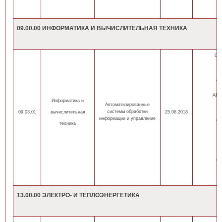
09.00.00 ИНФОРМАТИКА И ВЫЧИСЛИТЕЛЬНАЯ ТЕХНИКА
ОП
оч
(н
(
АНН
Информатика
и
Автоматизированные
оч
системы обработки
09.03.01
вычислительная
25.06.2018
информации и управление
(н
техника
(
оч
(н
(
13.00.00 ЭЛЕКТРО- И ТЕПЛОЭНЕРГЕТИКА