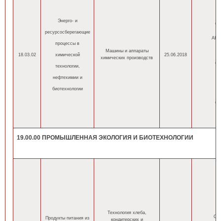
оч
Энерго- и
(н
ресурсосберегающие
(
АНН
процессы в
оч
Машины и аппараты
18.03.02
химической
25.06.2018
химических производств
(н
технологии,
(
нефтехимии и
оч
биотехнологии
(н
(
19.00.00 ПРОМЫШЛЕННАЯ ЭКОЛОГИЯ И БИОТЕХНОЛОГИИ
Технология хлеба,
ОП
Продукты питания из
кондитерских и