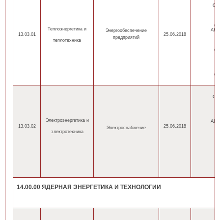
ОП
(н
Теплоэнергетика
и
АНН
Энергообеспечение
13.03.01
25.06.2018
предприятий
теплотехника
(н
(н
ОП
(
Электроэнергетика
и
АНН
13.03.02
25.06.2018
Электроснабжение
электротехника
(
(
14.00.00 ЯДЕРНАЯ ЭНЕРГЕТИКА И ТЕХНОЛОГИИ