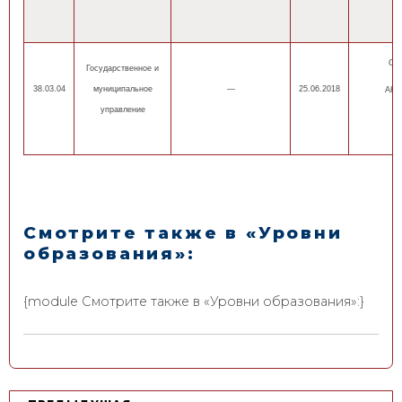
ОП
Государственное и
38.03.04
муниципальное
—
25.06.2018
АНН
управление
Смотрите также в «Уровни
образования»:
{module Смотрите также в «Уровни образования»:}