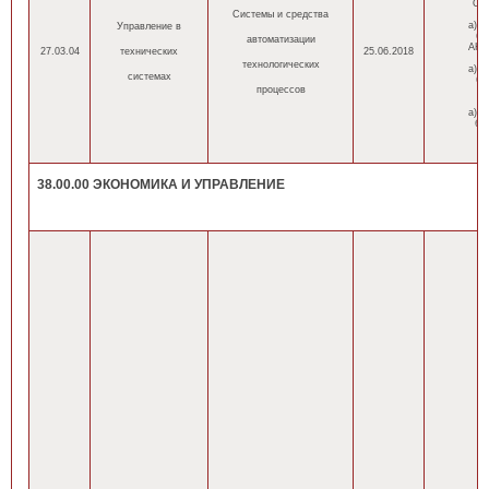
ОП
Системы и средства
а) а
Управление в
б)
автоматизации
АНН
27.03.04
технических
25.06.2018
технологических
а) а
системах
б)
процессов
а) а
б)
38.00.00 ЭКОНОМИКА И УПРАВЛЕНИЕ