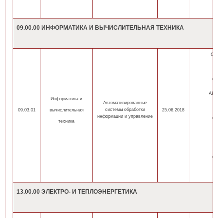
09.00.00 ИНФОРМАТИКА И ВЫЧИСЛИТЕЛЬНАЯ ТЕХНИКА
ОП
оч
(н
(
АНН
Информатика
и
Автоматизированные
оч
системы обработки
09.03.01
вычислительная
25.06.2018
информации и управление
(н
техника
(
оч
(н
(
13.00.00 ЭЛЕКТРО- И ТЕПЛОЭНЕРГЕТИКА