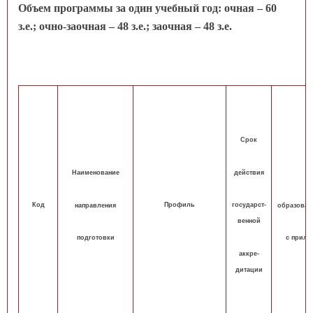
Объем программы за один учебный год: очная – 60
з.е.; очно-заочная – 48 з.е.; заочная – 48 з.е.
Срок
действия
Наименование
Код
Профиль
государст-
направления
образоват
венной
подготовки
с прило
аккре-
дитации