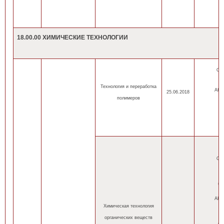
18.00.00 ХИМИЧЕСКИЕ ТЕХНОЛОГИИ
ОП
оч
Технология и переработка
АНН
25.06.2018
полимеров
оч
оч
ОП
оч
(н
(
АНН
Химическая технология
оч
органических веществ
(н