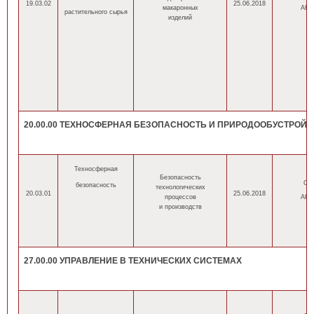
19.03.02
25.06.2018
макаронных
АНН
растительного сырья
изделий
20.00.00 ТЕХНОСФЕРНАЯ БЕЗОПАСНОСТЬ И ПРИРОДООБУСТРОЙ
Техносферная
Безопасность
ОП
безопасность
технологических
20.03.01
25.06.2018
процессов
АНН
и производств
27.00.00 УПРАВЛЕНИЕ В ТЕХНИЧЕСКИХ СИСТЕМАХ