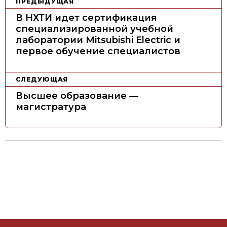
Н
ПРЕДЫДУЩАЯ
а
В НХТИ идет сертификация
в
специализированной учебной
лаборатории Mitsubishi Electric и
и
первое обучение специалистов
г
а
СЛЕДУЮЩАЯ
ц
Высшее образование —
и
магистратура
я
п
о
з
а
п
и
с