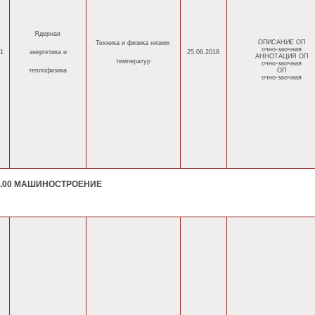
Ядерная
ОПИСАНИЕ ОП
Техника и физика низких
очно-заочная
1
энергетика
и
25.06.2018
АННОТАЦИЯ ОП
температур
очно-заочная
теплофизика
ОП
очно-заочная
0.00 МАШИНОСТРОЕНИЕ