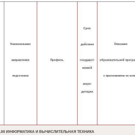
Срок
Наименование
Описание
действия
направления
образовательной прогр
государст-
Профиль
венной
подготовки
с приложением ее коп
аккре-
дитации
0.00 ИНФОРМАТИКА И ВЫЧИСЛИТЕЛЬНАЯ ТЕХНИКА