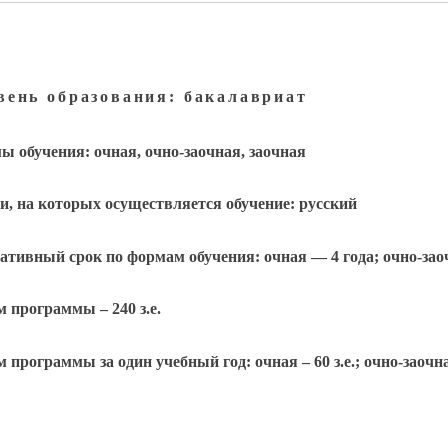
вень образования: бакалавриат
 обучения: очная, очно-заочная, заочная
, на которых осуществляется обучение: русский
тивный срок по формам обучения: очная — 4 года; очно-заочн
 программы – 240 з.е.
 программы за один учебный год: очная – 60 з.е.; очно-заочная –