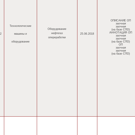
ОПИСАНИЕ ОП
заочная
Технологические
заочная
Оборудование
(на базе СПО)
АННОТАЦИЯ ОП
нефтегаз
2
машины
и
25.06.2018
заочная
опереработки
заочная
оборудование
(на базе СПО)
ОП
заочная
заочная
(на базе СПО)