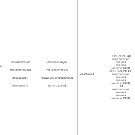
ОПИСАНИЕ ОП
очно-заочная
Автоматизация
Автоматизация
заочная
заочная
4
(на базе СПО)
технологических
технологических
АННОТАЦИЯ ОП
25.06.2018
очно-заочная
заочная
процессов
и
процессов и производств
заочная
(на базе СПО)
производств
(по отраслям)
ОП
очно-заочная
заочная
заочная
(на базе СПО)