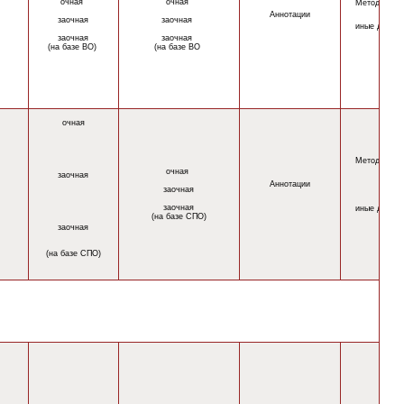
очная
очная
Методическ
Аннотации
заочная
заочная
иные докум
заочная
заочная
(на базе ВО)
(на базе ВО
очная
Методическ
очная
заочная
Аннотации
заочная
заочная
иные докум
(на базе СПО)
заочная
(на базе СПО)