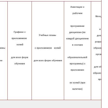
Аннотации к
рабочим
Методичес
программам
и иные
Графики с
дисциплин (по
Учебные планы
документ
приложением
каждой дисциплине
разработан
копий
в составе
аммы
с приложением копий
образовател
организац
для всех форм
образовательной
ии
для всех форм обучения
обучения
программы) с
для обеспеч
приложение
образовател
процесс
их копий (при
наличии)