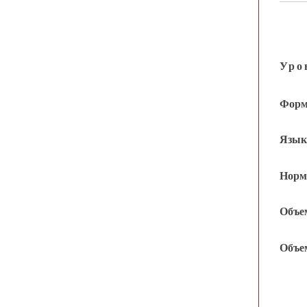
Уро
Формы
Языки
Норма
Объем
Объем