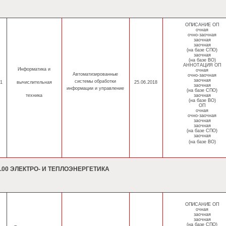
ОПИСАНИЕ ОП
очная
очно-заочная
заочная
заочная
(на базе СПО)
заочная
(на базе ВО)
АННОТАЦИЯ ОП
Информатика
и
очная
Автоматизированные
очно-заочная
заочная
системы обработки
1
вычислительная
25.06.2018
заочная
информации и управление
(на базе СПО)
техника
заочная
(на базе ВО)
ОП
очная
очно-заочная
заочная
заочная
(на базе СПО)
заочная
(на базе ВО)
0.00 ЭЛЕКТРО- И ТЕПЛОЭНЕРГЕТИКА
ОПИСАНИЕ ОП
очная
заочная
заочная
(на базе СПО)