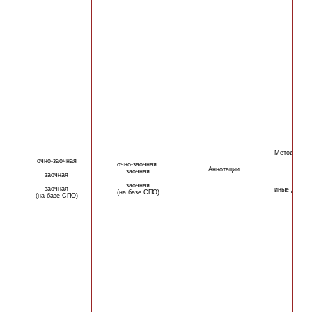
Методическ
очно-
заочная
очно-
заочная
Аннотации
заочная
заочная
заочная
заочная
иные докум
(на базе СПО)
(на базе СПО)