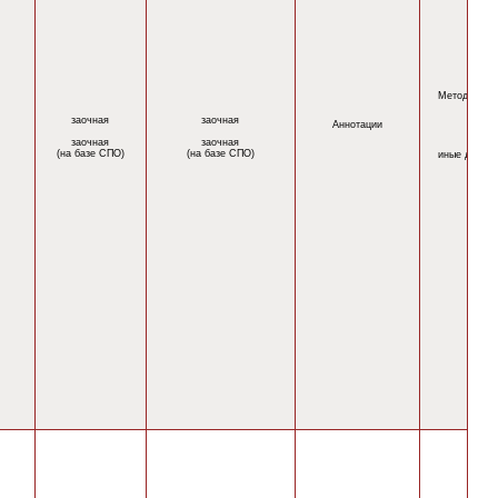
Методическ
заочная
заочная
Аннотации
заочная
заочная
(на базе СПО)
(на базе СПО)
иные докум