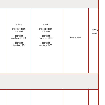
очная
очная
очно-
заочная
очно-
заочная
Методическ
заочная
заочная
иные докум
заочная
заочная
Аннотации
(на базе СПО)
(на базе СПО)
заочная
заочная
(на базе ВО)
(на базе ВО)