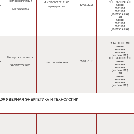
Теплоэнергетика
и
Энергообеспечение
АННОТАЦИЯ ОП
1
25.06.2018
очная
предприятий
заочная
теплотехника
заочная
(на базе СПО)
ОП
очная
заочная
заочная
(на базе СПО)
ОПИСАНИЕ ОП
очная
заочная
заочная
(на базе ВО)
Электроэнергетика
и
АННОТАЦИЯ ОП
2
25.06.2018
очная
Электроснабжение
заочная
электротехника
заочная
(на базе ВО)
ОП
очная
заочная
заочная
(на базе ВО)
0.00 ЯДЕРНАЯ ЭНЕРГЕТИКА И ТЕХНОЛОГИИ