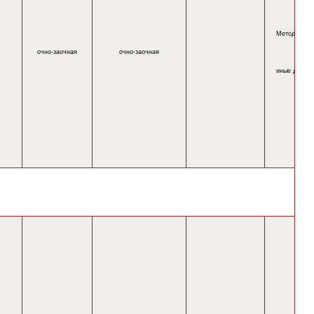
Методическ
очно-
заочная
очно-
заочная
иные докум