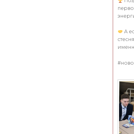
Поз
перво
энерг
А е
стесн
именно
#ново