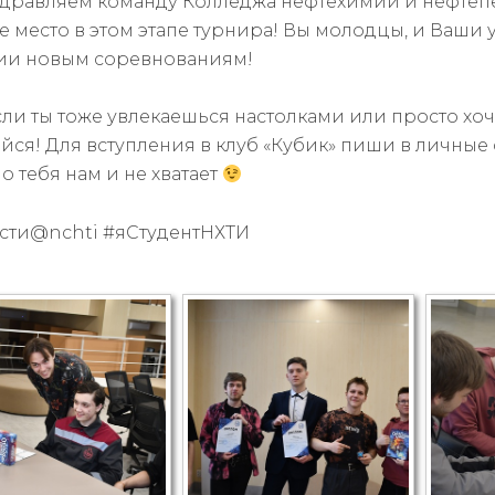
дравляем команду Колледжа нефтехимии и нефтепе
е место в этом этапе турнира! Вы молодцы, и Ваши
ии новым соревнованиям!
сли ты тоже увлекаешься настолками или просто хо
яйся! Для вступления в клуб «Кубик» пиши в личны
 тебя нам и не хватает
сти@nchti #яСтудентНХТИ