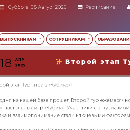
Суббота, 08 Август 2026
Расписание
ВЫПУСКНИКАМ
СОТРУДНИКАМ
ОБРАЗОВАН
18
АПР
Второй этап Т
2025
ой этап Турнира в «Кубике»!
одня на нашей базе прошел Второй тур ежемесячно
 настольных игр «Кубик» . Участники с энтузиазмом
лка и взаимопонимание стали ключевыми факторами