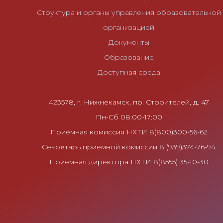
я
Структура и органы управления образовательной
п
организацией
о
Документы
з
Образование
а
Доступная среда
п
и
с
423578, г. Нижнекамск, пр. Строителей, д. 47
я
Пн-Сб 08:00-17:00
м
Приёмная комиссия НХТИ 8(800)300-56-62
Секретарь приемной комиссии 8 (939)374-76-94
Приемная директора НХТИ 8(8555) 35-10-30