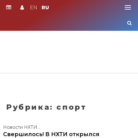
EN
RU
Skip
to
content
Рубрика:
спорт
Новости НХТИ…
Свершилось! В НХТИ открылся