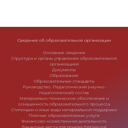
и
г
а
ц
и
Сведения об образовательной организации
я
п
Основные сведения
Структура и органы управления образовательной
о
организацией
з
Документы
Образование
а
Образовательные стандарты
п
Руководство. Педагогический (научно-
и
педагогический) состав
Материально-техническое обеспечение и
с
оснащенность образовательного процесса
я
Стипендии и иные виды материальной поддержки
Платные образовательные услуги
м
Финансово-хозяйственная деятельность
Вакантные места для приёма (перевода)