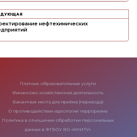
ЕДУЮЩАЯ
оектирование нефтехимических
едприятий
Платные образовательные услуги
Финансово-хозяйственная деятельность
Вакантные места для приёма (перевода)
О противодействии идеологии терроризма
Политика в отношении обработки персональных
данных в ФГБОУ ВО «КНИТУ»