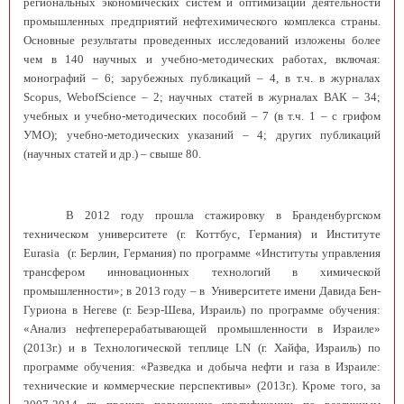
региональных экономических систем и оптимизации деятельности
промышленных предприятий нефтехимического комплекса страны.
Основные результаты проведенных исследований изложены более
чем в 140 научных и учебно-методических работах, включая:
монографий – 6; зарубежных публикаций – 4, в т.ч. в журналах
Scopus
,
Web
of
Science
– 2; научных статей в журналах ВАК – 34;
учебных и учебно-методических пособий – 7 (в т.ч. 1 – с грифом
УМО); учебно-методических указаний – 4; других публикаций
(научных статей и др.) – свыше 80.
В 2012 году прошла
стажировку в Бранденбургском
техническом университете (г. Коттбус, Германия) и Институте
Eurasia
(г. Берлин, Германия) по программе «Институты управления
трансфером инновационных технологий в химической
промышленности»; в 2013 году – в Университете имени Давида Бен-
Гуриона в Негеве (г. Беэр-Шева, Израиль) по программе обучения:
«Анализ нефтеперерабатывающей промышленности в Израиле
»
(2013г.) и в Технологической теплице LN (г. Хайфа, Израиль) по
программе обучения: «Р
азведка и добыча
нефти и газа
в Израиле
:
технические и коммерческие
перспективы»
(2013г.). Кроме того, за