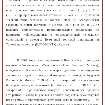
2007-2014 гг. прошла повышение квалификации по различным
формам обучения, в т.ч. в Санкт-Петербургском государственном
инженерно-экономическом университете (г. Санкт-Петербург, 2007
г.);НП «Корпоративный образовательный и научный центр Единой
энергетической системы» (г. Москва, 2009 г.); Всероссийской
академии внешней торговли (г. Москва, 2012 г.) и др. В 2014г.
получила дополнительное профессиональное образование по
программе: «Инновационный и производственный менеджмент
организаций в условиях Всемирной торговой организации и
Таможенного союза» (ИДПО КНИТУ, г. Казань).
В 2007 году стала лауреатом
X
Всероссийского конкурса
научных работ молодежи «Экономический
рост России» (г. Москва);
победителем Всероссийского конкурса деловых, инновационно-
технических идей и проектов «Сотворение и созидание Будущей
России!» (г. Москва, 2008-2012 гг., пятикратно);
Всероссийского
Конкурса молодых аналитиков
(г. Москва, 2011г., 2013-2014гг.,
трехратно); Всероссийского конкурса инновационных проектов
аспирантов и молодых ученых в области социально-гуманитарных
наук в рамках Всероссийского фестиваля науки (г. Ульяновск, 2011 г.);
Второго Международного Конкурса молодых аналитиков
(г. Москва,