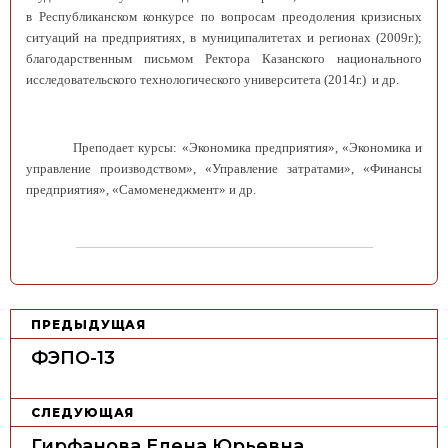
в Республиканском конкурсе по вопросам преодоления кризисных
ситуаций на предприятиях, в муниципалитетах и регионах (2009г.);
благодарственным письмом Ректора Казанского национального
исследовательского технологического университета (2014г.) и др.
Преподает курсы: «Экономика предприятия», «Экономика и
управление производством», «Управление затратами», «Финансы
предприятия», «Самоменеджмент» и др.
Н
ПРЕДЫДУЩАЯ
а
ФЭПО-13
в
и
СЛЕДУЮЩАЯ
г
Гирфанова Елена Юрьевна