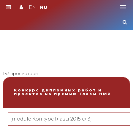
EN
RU
Skip
to
content
157 просмотров
Конкурс дипломных работ и
проектов на премию Главы НМР
{module Конкурс Главы 2015 сл3}