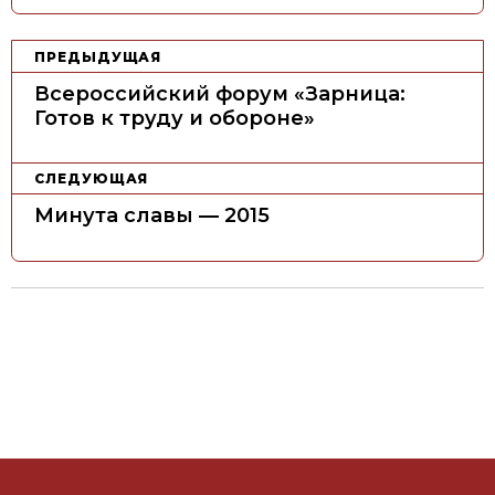
Н
ПРЕДЫДУЩАЯ
а
Всероссийский форум «Зарница:
в
Готов к труду и обороне»
и
г
СЛЕДУЮЩАЯ
а
Минута славы — 2015
ц
и
я
п
о
з
а
п
и