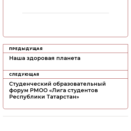
Н
ПРЕДЫДУЩАЯ
а
Наша здоровая планета
в
и
СЛЕДУЮЩАЯ
г
Студенческий образовательный
а
форум РМОО «Лига студентов
ц
Республики Татарстан»
и
я
п
о