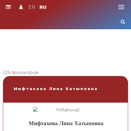
EN
RU
Skip
to
content
225 просмотров
Мифтахова Лина Хатыповна
Мифтахова Лина Хатыповна