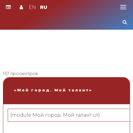
EN
RU
Skip
to
content
157 просмотров
«Мой город. Мой талант»
{module Мой город. Мой талант сл}