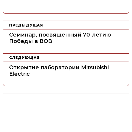
Н
ПРЕДЫДУЩАЯ
а
Семинар, посвященный 70-летию
в
Победы в ВОВ
и
г
СЛЕДУЮЩАЯ
а
Открытие лаборатории Mitsubishi
ц
Electric
и
я
п
о
з
а