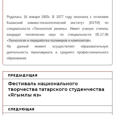
Родилась 16 января 1955г. В 1977 году окончила с отличием
Казанский химико-технологический институт (КХТИ) по
специальности «Технология резины». Имеет ученую степень
кандидат технических наук по специальности 05.17.06
«
Технология и переработка полимеров и композитов»
.
На данный момент осуществляет образовательную
деятельность бакалавриата и среднего профессионального
образования.
Н
ПРЕДЫДУЩАЯ
а
Фестиваль национального
в
творчества татарского студенчества
«Ягымлы яз»
и
г
а
СЛЕДУЮЩАЯ