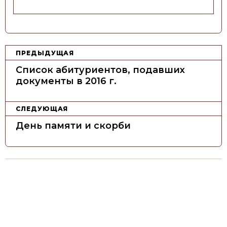
Н
ПРЕДЫДУЩАЯ
а
Список абитуриентов, подавших
в
документы в 2016 г.
и
г
СЛЕДУЮЩАЯ
а
День памяти и скорби
ц
и
я
п
о
з
а