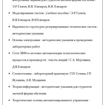
Э.Р. Галеев, В.В. Елизаров, В.И. Елизаров
Моделирование систем : учебное пособие / Э.Р. Галеев,
В.В.Елизаров, В.И.Елизаров
Надежность структурно резервированных технических систем :
методические указания
Основы электроники : методические указания к проведению
лабораторных работ
Сети ЭВМ в системах автоматизации технологических
процессов и производств : тексты лекций / С.А. Мерзляков,
Д.В.Елизаров
Схемотехника : лабораторный практикум / Г.П. Сечина, Г.Р.
Исхакова, А.В. Мущинин
Теория информации : методические указания для студентов
заочной формы обучения
Теоретические основы автоматизированного управления :