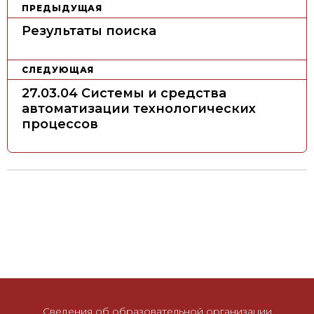
Н
ПРЕДЫДУЩАЯ
а
Результаты поиска
в
и
СЛЕДУЮЩАЯ
г
27.03.04 Системы и средства
а
автоматизации технологических
ц
процессов
и
я
п
о
з
а
п
и
с
Сведения об образовательной организации