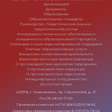
м
организацией
Документы
Образование
Образовательные стандарты
Руководство. Педагогический (научно-
педагогический) состав
Материально-техническое обеспечение и
оснащенность образовательного процесса
Стипендии и иные виды материальной поддержки
Платные образовательные услуги
Финансово-хозяйственная деятельность
Вакантные места для приёма (перевода)
О противодействии идеологии терроризма
О противодействии коррупции
О противодействии наркотикам
Международное сотрудничество
Доступная среда
423578, г. Нижнекамск, пр. Строителей, д. 47
Пн-Сб 08:00-17:00
Приёмная комиссия НХТИ 8(800)300-56-62
Секретарь приемной комиссии 8 (939)374-76-94