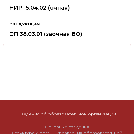
а
НИР 15.04.02 (очная)
в
и
СЛЕДУЮЩАЯ
г
ОП 38.03.01 (заочная ВО)
а
ц
и
я
п
о
з
а
п
и
Сведения об образовательной организации
с
Основные сведения
я
Структура и органы управления образовательной