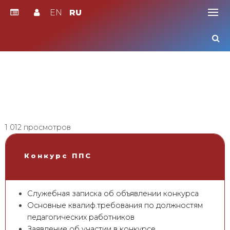
EN
RU
Skip
to
content
1 012 просмотров
Конкурс ППС
Служебная записка об объявлении конкурса
Основные квалиф.требования по должностям
педагогических работников
Заявление об участии в конкурсе