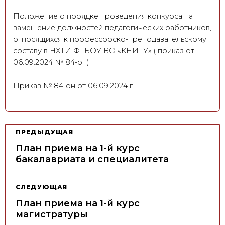
Положение о порядке проведения конкурса на
замещение должностей педагогических работников,
относящихся к профессорско-преподавательскому
составу в НХТИ ФГБОУ ВО «КНИТУ» ( приказ от
06.09.2024 № 84-он)
Приказ № 84-он от 06.09.2024 г.
Н
ПРЕДЫДУЩАЯ
а
План приема на 1-й курс
в
бакалавриата и специалитета
и
г
СЛЕДУЮЩАЯ
а
План приема на 1-й курс
ц
магистратуры