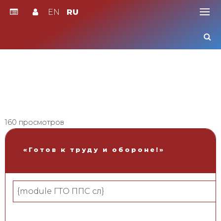
EN
RU
Skip
to
content
160 просмотров
«Готов к труду и обороне!»
{module ГТО ППС сл}