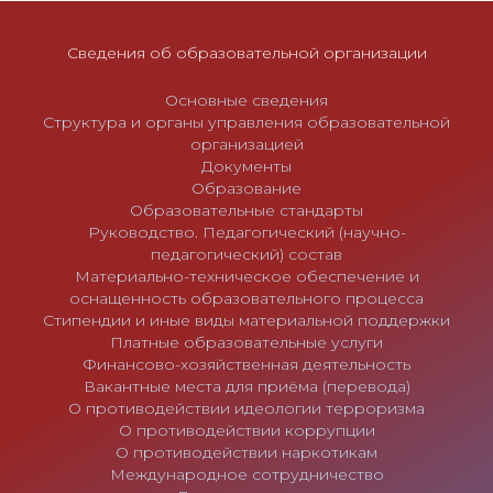
п
и
Сведения об образовательной организации
с
я
Основные сведения
м
Структура и органы управления образовательной
организацией
Документы
Образование
Образовательные стандарты
Руководство. Педагогический (научно-
педагогический) состав
Материально-техническое обеспечение и
оснащенность образовательного процесса
Стипендии и иные виды материальной поддержки
Платные образовательные услуги
Финансово-хозяйственная деятельность
Вакантные места для приёма (перевода)
О противодействии идеологии терроризма
О противодействии коррупции
О противодействии наркотикам
Международное сотрудничество