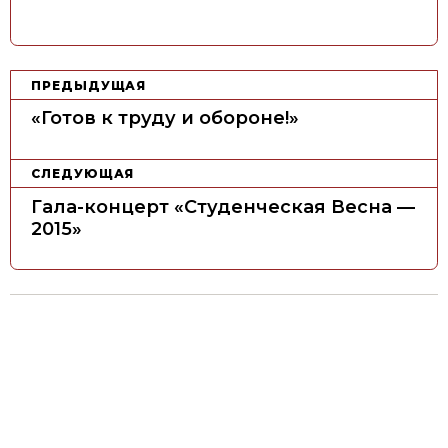
Н
ПРЕДЫДУЩАЯ
а
«Готов к труду и обороне!»
в
и
СЛЕДУЮЩАЯ
г
Гала-концерт «Студенческая Весна —
а
2015»
ц
и
я
п
о
з
а