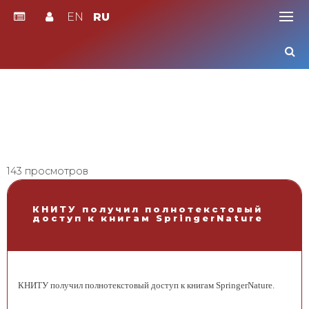
EN
RU
Skip
to
content
143 просмотров
КНИТУ получил полнотекстовый
доступ к книгам SpringerNature
КНИТУ получил полнотекстовый доступ к книгам
Springer
Nature.