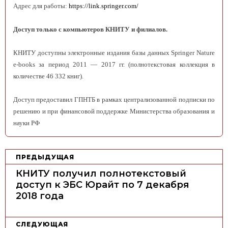
Адрес для работы:
https://link.springer.com/
Доступ только с компьютеров КНИТУ и филиалов.
КНИТУ доступны
электронные издания базы данных Springer Nature
e-books за период 2011 — 2017 гг. (полнотекстовая коллекция в
количестве 46 332 книг).
Доступ предоставил ГПНТБ в рамках централизованной подписки по
решению и при финансовой поддержке Министерства образования и
науки РФ
Н
ПРЕДЫДУЩАЯ
а
КНИТУ получил полнотекстовый
в
доступ к ЭБС Юрайт по 7 декабря
2018 года
и
г
а
СЛЕДУЮЩАЯ