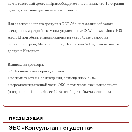
полнотекстовый доступ. Правообладатели посчитали, что 10 страниц
будет достаточно для знакомства с книгой.
Для реализации права доступа к ЭБС Абонент должен обладать
электронным устройством под управлением OS Windows, Linux, iOS,
Android при обязательном наличии на устройстве одного из
браузеров: Opera, Mozilla Firefox, Chrome или Safari, а также иметь
доступ в Интернет.
Выписка из договора:
6.4. Абонент имеет права доступа:
к полным текстам Произведений, размещенных в ЭБС;
к персонализированной части ЭБС, в том числе скачивание текста
(постранично), но не более 10 % от общего объема источника.
Н
ПРЕДЫДУЩАЯ
а
ЭБС «Консультант студента»