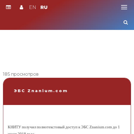
EN
RU
Skip
to
content
185 просмотров
ЭБС Znanium.com
КНИТУ получил полнотекстовый доступ к ЭБС Znanium.com до 1
июня 2018 года.