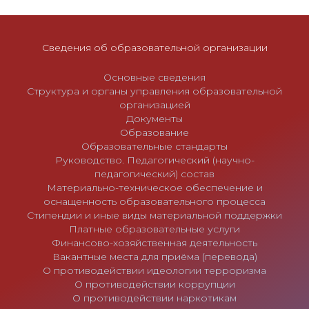
п
и
Сведения об образовательной организации
с
я
Основные сведения
м
Структура и органы управления образовательной
организацией
Документы
Образование
Образовательные стандарты
Руководство. Педагогический (научно-
педагогический) состав
Материально-техническое обеспечение и
оснащенность образовательного процесса
Стипендии и иные виды материальной поддержки
Платные образовательные услуги
Финансово-хозяйственная деятельность
Вакантные места для приёма (перевода)
О противодействии идеологии терроризма
О противодействии коррупции
О противодействии наркотикам