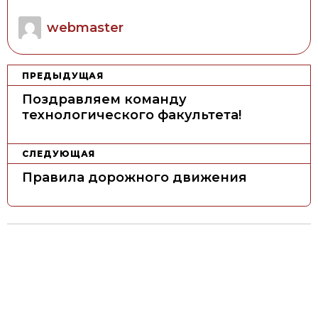
Author
webmaster
Н
ПРЕДЫДУЩАЯ
а
Поздравляем команду
в
технологического факультета!
и
г
СЛЕДУЮЩАЯ
а
Правила дорожного движения
ц
и
я
п
о
з
а