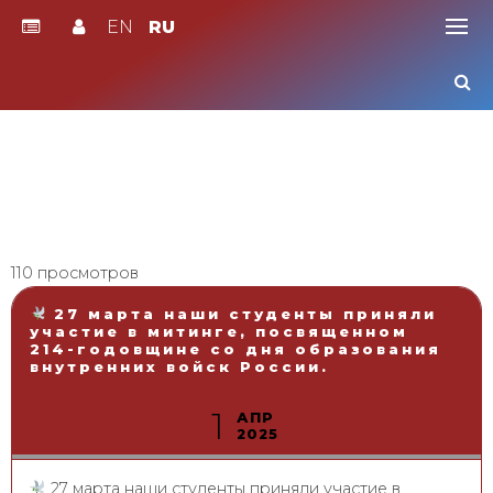
EN
RU
Skip
to
content
110 просмотров
27 марта наши студенты приняли
участие в митинге, посвященном
214-годовщине со дня образования
внутренних войск России.
1
АПР
2025
27 марта наши студенты приняли участие в