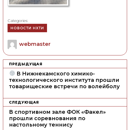
Categories:
НОВОСТИ НХТИ
Author
webmaster
Н
ПРЕДЫДУЩАЯ
а
В Нижнекамского химико-
в
технологического института прошли
товарищеские встречи по волейболу
и
г
а
СЛЕДУЮЩАЯ
ц
В спортивном зале ФОК «Факел»
прошли соревнования по
и
настольному теннису
я