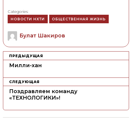
Categories:
НОВОСТИ НХТИ
ОБЩЕСТВЕННАЯ ЖИЗНЬ
Author
Булат Шакиров
Н
ПРЕДЫДУЩАЯ
а
Милли-хан
в
и
СЛЕДУЮЩАЯ
г
Поздравляем команду
а
«ТЕХНОЛОГИКИ»!
ц
и
я
п