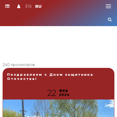
EN
RU
Skip
to
content
240 просмотров
Поздравляем с Днем защитника
Отечества!
22
ФЕВ
2024