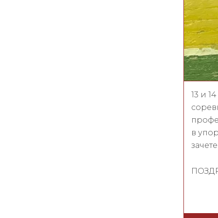
13 и 1
сорев
профе
в упо
зачете
ПОЗДР