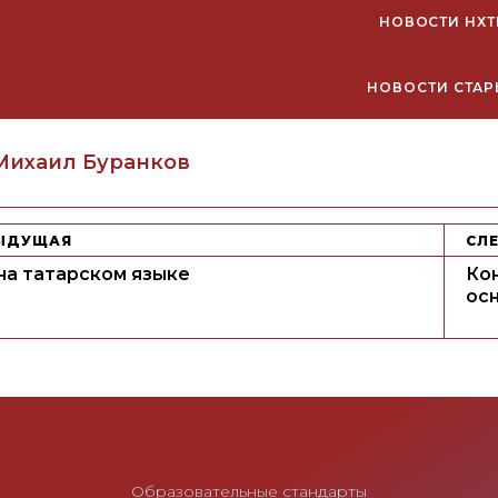
НОВОСТИ НХТ
НОВОСТИ СТАР
uthor
Михаил Буранков
ЫДУЩАЯ
СЛ
на татарском языке
Ко
осн
Образовательные стандарты