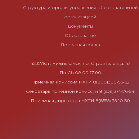
п
Структура и органы управления образовательной
о
организацией
з
Документы
а
Образование
п
Доступная среда
и
с
423578, г. Нижнекамск, пр. Строителей, д. 47
я
Пн-Сб 08:00-17:00
м
Приёмная комиссия НХТИ 8(800)300-56-62
Секретарь приемной комиссии 8 (939)374-76-94
Приемная директора НХТИ 8(8555) 35-10-30