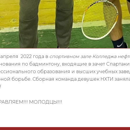
4 апреля 2022 года в
спортивном зале Колледжа нефт
нования по бадминтону, входящие в зачет Спартак
ссионального образования и высших учебных зав
рной борьбе. Сборная команда девушек НХТИ занял
!
АВЛЯЕМ!!! МОЛОДЦЫ!!!