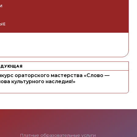
И
ЫЕ
ЕДУЮЩАЯ
нкурс ораторского мастерства «Слово —
ова культурного наследия!»
Платные образовательные услуги