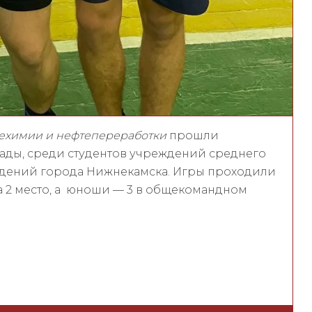
ехимии и нефтепереработки
прошли
иады, среди студентов учреждений среднего
едений города Нижнекамска. Игры проходили
а 2 место, а юноши — 3 в общекомандном