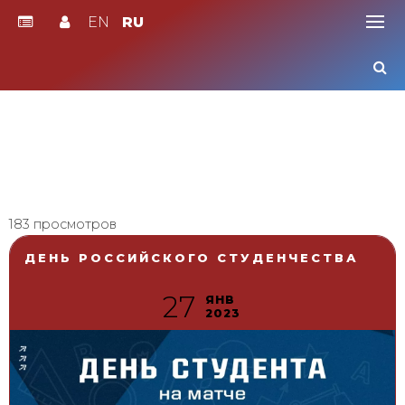
EN
RU
Skip
to
content
183 просмотров
ДЕНЬ РОССИЙСКОГО СТУДЕНЧЕСТВА
27
ЯНВ
2023