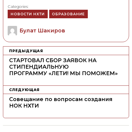
Categories:
НОВОСТИ НХТИ
ОБРАЗОВАНИЕ
Author
Булат Шакиров
Н
ПРЕДЫДУЩАЯ
а
СТАРТОВАЛ СБОР ЗАЯВОК НА
в
СТИПЕНДИАЛЬНУЮ
ПРОГРАММУ «ЛЕТИ! МЫ ПОМОЖЕМ»
и
г
а
СЛЕДУЮЩАЯ
ц
Совещание по вопросам создания
НОК НХТИ
и
я
п