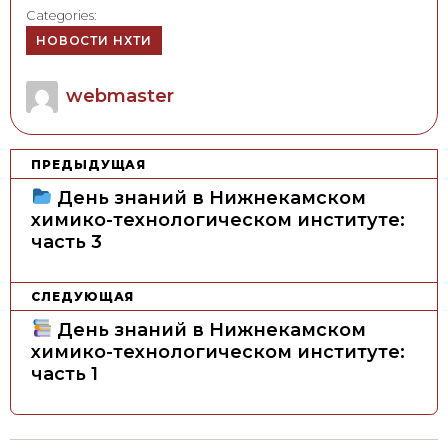
Categories:
НОВОСТИ НХТИ
Author
webmaster
Н
ПРЕДЫДУЩАЯ
а
День знаний в Нижнекамском
в
химико-технологическом институте:
часть 3
и
г
а
СЛЕДУЮЩАЯ
ц
День знаний в Нижнекамском
химико-технологическом институте:
и
часть 1
я
п
о