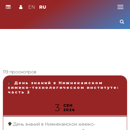
EN
RU
Skip
to
content
119 просмотров
День знаний в Нижнекамском
химико-технологическом институте:
часть 2
3
СЕН
2024
День знаний в Нижнекамском химико-