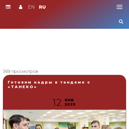
EN
RU
Skip
to
content
369 просмотров
Готовим кадры в тандеме с
«ТАНЕКО»
12
ЯНВ
2023