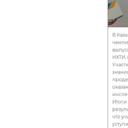
В Каза
чемпи
выпус
НХТИ,
Участ
знани
проде
оказа
инспе
Итоги
резуль
что уч
уступ