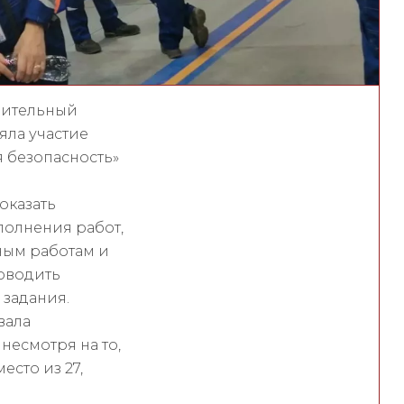
роительный
яла участие
 безопасность»
оказать
полнения работ,
ным работам и
оводить
 задания.
вала
несмотря на то,
есто из 27,