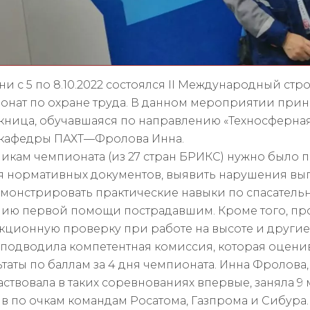
ни с 5 по 8.10.2022 состоялся II Международный ст
онат по охране труда. В данном мероприятии прин
кница, обучавшаяся по направлению «Техносферная
 кафедры ПАХТ—Фролова Инна.
никам чемпионата (из 27 стран БРИКС) нужно было п
я нормативных документов, выявить нарушения вы
монстрировать практические навыки по спасатель
нию первой помощи пострадавшим. Кроме того, пр
кционную проверку при работе на высоте и другие
 подводила компетентная комиссия, которая оцени
таты по баллам за 4 дня чемпионата. Инна Фролова, 
аствовала в таких соревнованиях впервые, заняла 9 м
ив по очкам командам Росатома, Газпрома и Сибура.