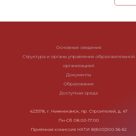
и
г
а
ц
и
я
Основные сведения
п
Структура и органы управления образовательной
о
организацией
з
Документы
а
Образование
п
Доступная среда
и
с
423578, г. Нижнекамск, пр. Строителей, д. 47
я
Пн-Сб 08:00-17:00
м
Приёмная комиссия НХТИ 8(800)300-56-62