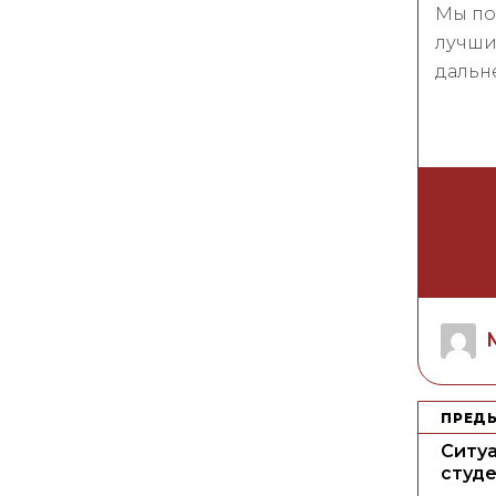
Мы по
лучши
дальн
A
Н
ПРЕД
а
Ситуа
в
студ