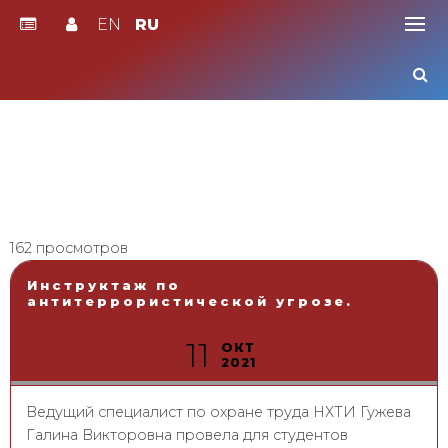
EN
RU
Skip
to
content
162 просмотров
Инструктаж по
антитеррористической угрозе.
11
ОКТ
2021
Ведущий специалист по охране труда НХТИ Гужева
Галина Викторовна провела для студентов