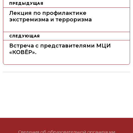
Н
ПРЕДЫДУЩАЯ
а
Лекция по профилактике
в
экстремизма и терроризма
и
г
СЛЕДУЮЩАЯ
а
Встреча с представителями МЦИ
ц
«КОВЁР».
и
я
п
о
з
а
п
и
с
Сведения об образовательной организации