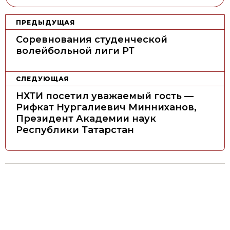
Н
ПРЕДЫДУЩАЯ
а
Соревнования студенческой
в
волейбольной лиги РТ
и
г
СЛЕДУЮЩАЯ
а
НХТИ посетил уважаемый гость —
ц
Рифкат Нургалиевич Минниханов,
Президент Академии наук
и
Республики Татарстан
я
п
о
з
а
п
и