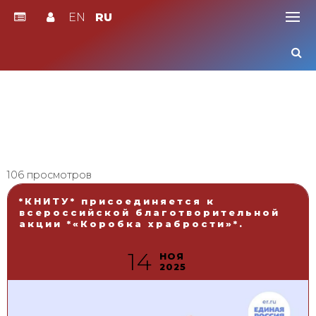
EN
RU
Skip
to
content
106 просмотров
*КНИТУ* присоединяется к
всероссийской благотворительной
акции *«Коробка храбрости»*.
14
НОЯ
2025