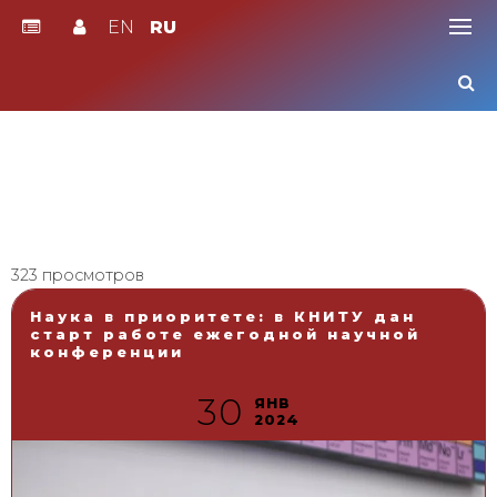
EN
RU
Skip
to
content
323 просмотров
Наука в приоритете: в КНИТУ дан
старт работе ежегодной научной
конференции
30
ЯНВ
2024