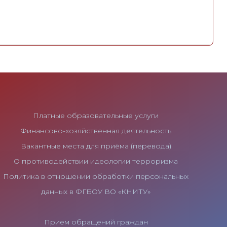
Платные образовательные услуги
Финансово-хозяйственная деятельность
Вакантные места для приёма (перевода)
О противодействии идеологии терроризма
Политика в отношении обработки персональных
данных в ФГБОУ ВО «КНИТУ»
Прием обращений граждан