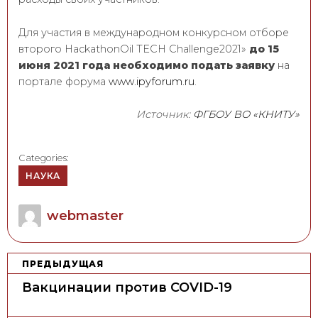
Для участия в международном конкурсном отборе
второго HackathonOil TECH Challenge2021»
до 15
июня 2021 года необходимо подать заявку
на
портале форума
www.ipyforum.ru
.
Источник:
ФГБОУ ВО «КНИТУ»
Categories:
НАУКА
Author
webmaster
Н
ПРЕДЫДУЩАЯ
а
Вакцинации против COVID-19
в