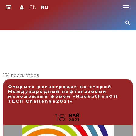
EN
RU
Skip
to
content
154 просмотров
Открыта регистрация на второй
Международный нефтегазовый
молодежный форум «HackathonOil
TECH Challenge2021»
18
МАЙ
2021