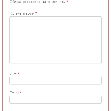
Обязательные поля помечены
*
а
п
Комментарий
*
и
с
я
м
Имя
*
Email
*