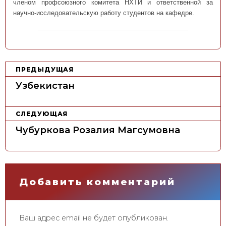
членом профсоюзного комитета НХТИ и ответственной за
научно-исследовательскую работу студентов на кафедре.
Н
ПРЕДЫДУЩАЯ
а
Узбекистан
в
и
СЛЕДУЮЩАЯ
г
Чубуркова Розалия Магсумовна
а
ц
и
я
Добавить комментарий
п
о
Ваш адрес email не будет опубликован.
з