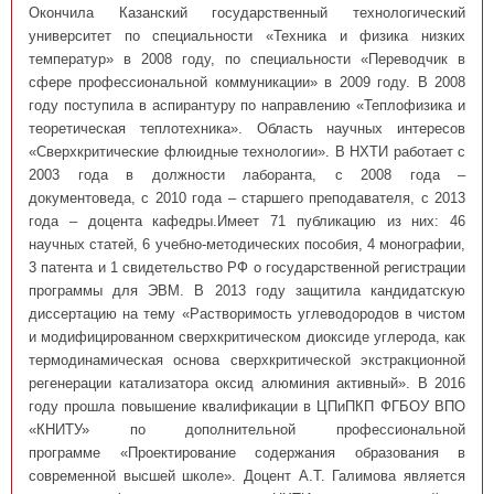
Окончила Казанский государственный технологический
университет по специальности «Техника и физика низких
температур» в 2008 году, по специальности «Переводчик в
сфере профессиональной коммуникации» в 2009 году. В 2008
году поступила в аспирантуру по направлению «Теплофизика и
теоретическая теплотехника». Область научных интересов
«Сверхкритические флюидные технологии». В НХТИ работает с
2003 года в должности лаборанта, с 2008 года –
документоведа, с 2010 года – старшего преподавателя, с 2013
года – доцента кафедры.Имеет 71 публикацию из них: 46
научных статей, 6 учебно-методических пособия, 4 монографии,
3 патента и 1 свидетельство РФ о государственной регистрации
программы для ЭВМ. В 2013 году защитила кандидатскую
диссертацию на тему «Растворимость углеводородов в чистом
и модифицированном сверхкритическом диоксиде углерода, как
термодинамическая основа сверхкритической экстракционной
регенерации катализатора оксид алюминия активный». В 2016
году прошла повышение квалификации в ЦПиПКП
ФГБОУ ВПО
«КНИТУ» по дополнительной профессиональной
программе
«Проектирование содержания образования в
современной высшей школе». Доцент А.Т. Галимова является