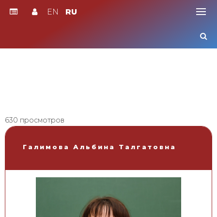
EN
RU
Skip
to
content
630 просмотров
Галимова Альбина Талгатовна