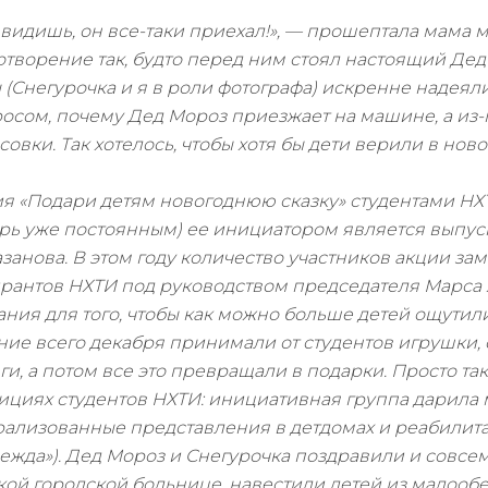
 видишь, он все-таки приехал!», — прошептала мама 
отворение так, будто перед ним стоял настоящий Дед 
 (Снегурочка и я в роли фотографа) искренне надеялис
осом, почему Дед Мороз приезжает на машине, а и
совки. Так хотелось, чтобы хотя бы дети верили в ново
я «Подари детям новогоднюю сказку» студентами НХТ
рь уже постоянным) ее инициатором является выпуск
занова. В этом году количество участников акции за
рантов НХТИ под руководством председателя Марса
ания для того, чтобы как можно больше детей ощутили
ние всего декабря принимали от студентов игрушки, 
ги, а потом все это превращали в подарки. Просто так
ициях студентов НХТИ: инициативная группа дарила
рализованные представления в детдомах и реабилита
ежда»). Дед Мороз и Снегурочка поздравили и совсе
кой городской больнице, навестили детей из малооб