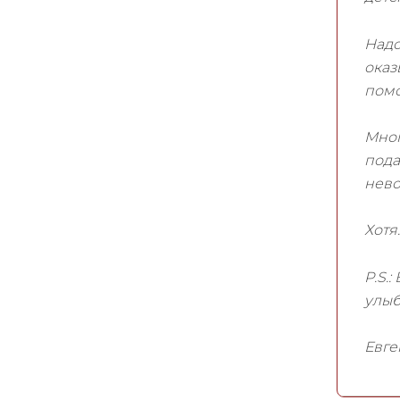
Надо
оказ
помо
Мног
пода
нево
Хотя
P.S.
улыб
Евге