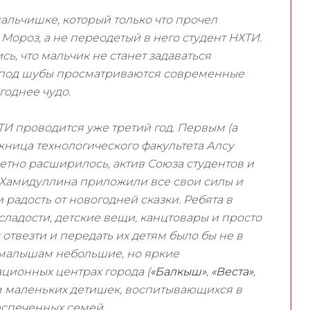
мальчишке, который только что прочел
Мороз, а не переодетый в него студент НХТИ.
ь, что мальчик не станет задаваться
з-под шубы просматриваются современные
годнее чудо.
И проводится уже третий год. Первым (а
ница технологического факультета Алсу
метно расширилось, актив Союза студентов и
 Хамидуллина приложили все свои силы и
 радость от новогодней сказки. Ребята в
сладости, детские вещи, канцтовары и просто
 отвезти и передать их детям было бы не в
 малышам небольшие, но яркие
ционных центрах города (
«Балкыш»
,
«Веста»
,
м маленьких детишек, воспитывающихся в
еспеченных семей.