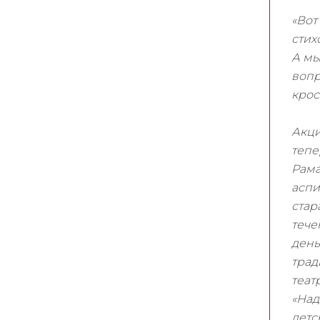
«Вот
стих
А мы
вопр
крос
Акци
тепе
Рама
аспи
стар
тече
день
трад
теат
«Над
детс