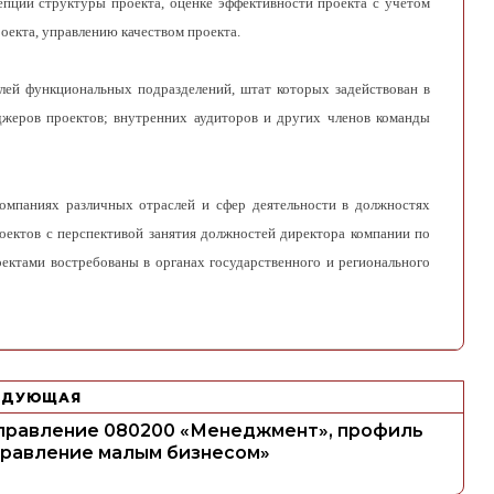
пции структуры проекта, оценке эффективности проекта с учетом
оекта, управлению качеством проекта.
лей функциональных подразделений, штат которых задействован в
джеров проектов; внутренних аудиторов и других членов команды
омпаниях различных отраслей и сфер деятельности в должностях
роектов с перспективой занятия должностей директора компании по
ектами востребованы в органах государственного и регионального
ЕДУЮЩАЯ
правление 080200 «Менеджмент», профиль
правление малым бизнесом»