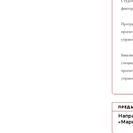
Студен
фактор
Програ
проект
управл
Бакала
специа
проект
управл
Н
ПРЕД
а
Напр
в
«Мар
и