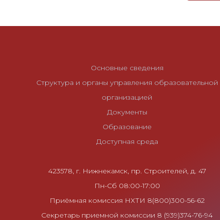
г
а
ц
и
я
Основные сведения
п
Структура и органы управления образовательной
о
организацией
з
Документы
а
Образование
п
Доступная среда
и
с
423578, г. Нижнекамск, пр. Строителей, д. 47
я
Пн-Сб 08:00-17:00
м
Приёмная комиссия НХТИ 8(800)300-56-62
Секретарь приемной комиссии 8 (939)374-76-94