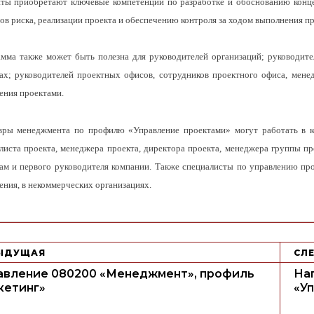
ты приобретают ключевые компетенции по разработке и обоснованию конце
ов риска, реализации проекта и обеспечению контроля за ходом выполнения пр
мма также может быть полезна для руководителей организаций; руководите
ах; руководителей проектных офисов, сотрудников проектного офиса, мене
ения проектами.
вры менеджмента по профилю «Управление проектами» могут работать в к
листа проекта, менеджера проекта, директора проекта, менеджера группы п
ам и первого руководителя компании. Также специалисты по управлению про
ения, в некоммерческих организациях.
ЫДУЩАЯ
СЛ
авление 080200 «Менеджмент», профиль
На
кетинг»
«У