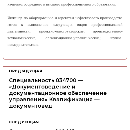
начального, среднего и высшего профессионального образования.
Инженер по оборудованию и агрегатам нефтегазового производства
готов к выполнению следующих видов профессиональной
деятельности: проектно-конструкторские; производственно-
технологические; организационно-управленческие; научно-
исследовательские.
Н
ПРЕДЫДУЩАЯ
а
Специальность 034700 —
в
«Документоведение и
документационное обеспечение
и
управления» Квалификация —
г
документовед
а
ц
СЛЕДУЮЩАЯ
и