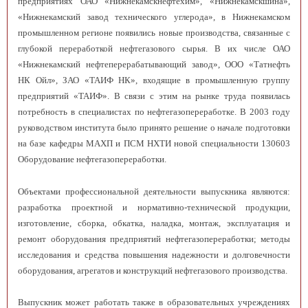
предприятиях ОАО «Нижнекамскнефтехим», «Нижнекамскшина»,
«Нижнекамский завод технического углерода», в Нижнекамском
промышленном регионе появились новые производства, связанные с
глубокой переработкой нефтегазового сырья. В их числе ОАО
«Нижнекамский нефтеперерабатывающий завод», ООО «Татнефть
НК Ойл», ЗАО «ТАИФ НК», входящие в промышленную группу
предприятий «ТАИФ». В связи с этим на рынке труда появилась
потребность в специалистах по нефтегазопереработке. В 2003 году
руководством института было принято решение о начале подготовки
на базе кафедры МАХП и ПСМ НХТИ новой специальности 130603
Оборудование нефтегазопереработки.
Объектами профессиональной деятельности выпускника являются:
разработка проектной и нормативно-технической продукции,
изготовление, сборка, обкатка, наладка, монтаж, эксплуатация и
ремонт оборудования предприятий нефтегазопереработки; методы
исследования и средства повышения надежности и долговечности
оборудования, агрегатов и конструкций нефтегазового производства.
Выпускник может работать также в образовательных учреждениях