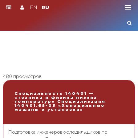
EN
RU
Skip
to
content
480 просмотров
Специальность 140401 —
«техника и физика низких
температур» Специализация
140401.65-03 «Холодильные
машины и установки»
Подготовка инженеров-холодильщиков по