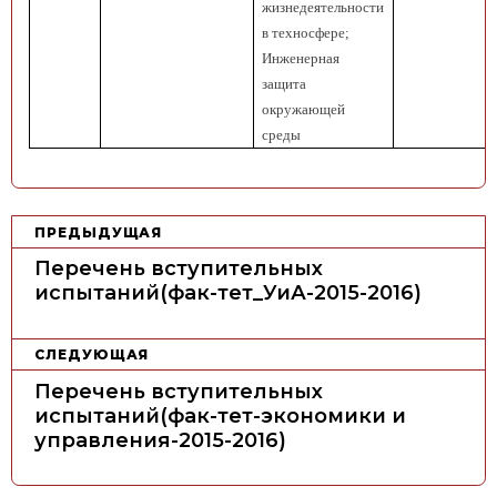
жизнедеятельности
в техносфере;
Инженерная
защита
окружающей
среды
Н
ПРЕДЫДУЩАЯ
а
Перечень вступительных
в
испытаний(фак-тет_УиА-2015-2016)
и
г
СЛЕДУЮЩАЯ
а
Перечень вступительных
ц
испытаний(фак-тет-экономики и
управления-2015-2016)
и
я