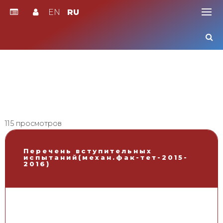
EN
RU
Skip
to
content
115 просмотров
Перечень вступительных
испытаний(механ.фак-тет-2015-
2016)