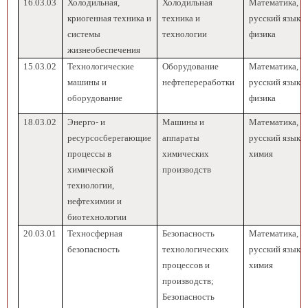
16.03.03
Холодильная,
Холодильная
Математика,
криогенная техника и
техника и
русский язык,
системы
технологии
физика
жизнеобеспечения
15.03.02
Технологические
Оборудование
Математика,
машины и
нефтепереработки
русский язык,
оборудование
физика
18.03.02
Энерго- и
Машины и
Математика,
ресурсосберегающие
аппараты
русский язык,
процессы в
химических
химия
химической
производств
технологии,
нефтехимии и
биотехнологии
20.03.01
Техносферная
Безопасность
Математика,
безопасность
технологических
русский язык,
процессов и
химия
производств;
Безопасность