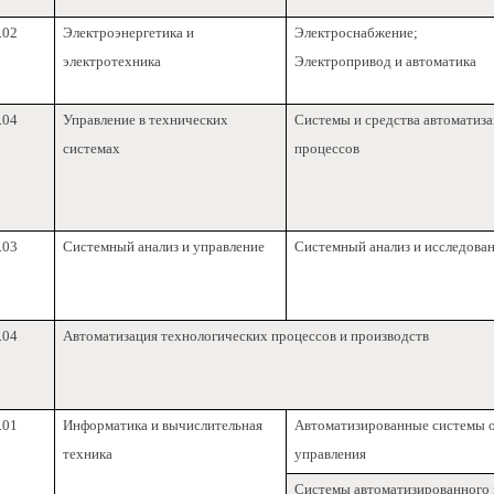
.02
Электроэнергетика и
Электроснабжение;
электротехника
Электропривод и автоматика
.04
Управление в технических
Системы и средства автоматиз
системах
процессов
.03
Системный анализ и управление
Системный анализ и исследова
.04
Автоматизация технологических процессов и производств
.01
Информатика и вычислительная
Автоматизированные системы 
техника
управления
Системы автоматизированного