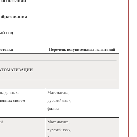
х испытаний
образования
ый год
отовки
Перечень вступительных испытаний
АВТОМАТИЗАЦИИ
зы данных;
Математика,
ионных систем
русский язык,
физика
ий
Математика,
русский язык,