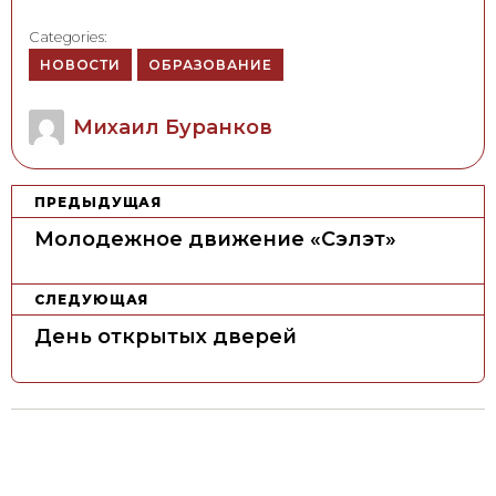
Categories:
НОВОСТИ
ОБРАЗОВАНИЕ
Author
Михаил Буранков
Н
ПРЕДЫДУЩАЯ
а
Молодежное движение «Сэлэт»
в
и
СЛЕДУЮЩАЯ
г
День открытых дверей
а
ц
и
я
п