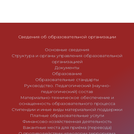
о
з
а
п
и
Сведения об образовательной организации
с
Основные сведения
я
Структура и органы управления образовательной
м
организацией
Документы
Образование
Образовательные стандарты
Руководство. Педагогический (научно-
педагогический) состав
Материально-техническое обеспечение и
оснащенность образовательного процесса
Стипендии и иные виды материальной поддержки
Платные образовательные услуги
Финансово-хозяйственная деятельность
Вакантные места для приёма (перевода)
О противодействии идеологии терроризма