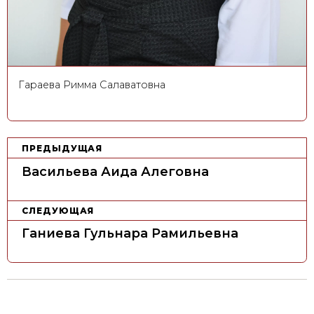
Гараева Римма Салаватовна
Н
ПРЕДЫДУЩАЯ
а
Васильева Аида Алеговна
в
и
СЛЕДУЮЩАЯ
г
Ганиева Гульнара Рамильевна
а
ц
и
я