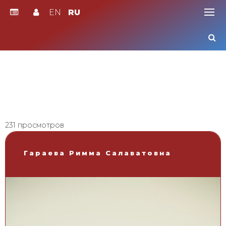
EN
RU
Skip
to
content
231 просмотров
Гараева Римма Салаватовна