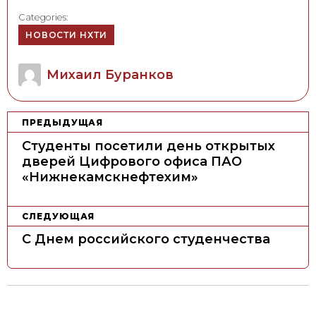
Categories:
НОВОСТИ НХТИ
Author
Михаил Буранков
Н
ПРЕДЫДУЩАЯ
а
Студенты посетили день открытых
в
дверей Цифрового офиса ПАО
«Нижнекамскнефтехим»
и
г
а
СЛЕДУЮЩАЯ
ц
C Днем российского студенчества
и
я
п