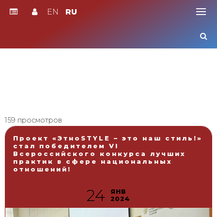
EN
RU
Skip
to
content
159 просмотров
Проект «ЭтноSTYLE – это наш стиль!»
стал победителем VI
Всероссийского конкурса лучших
практик в сфере национальных
отношений!
24
ЯНВ
2024