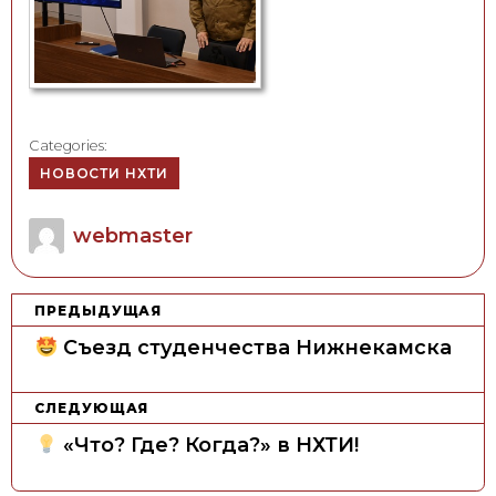
Categories:
НОВОСТИ НХТИ
Author
webmaster
Н
ПРЕДЫДУЩАЯ
а
Съезд студенчества Нижнекамска
в
и
СЛЕДУЮЩАЯ
г
«Что? Где? Когда?» в НХТИ!
а
ц