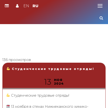
EN
RU
Skip
to
content
136 просмотров
Студенческие трудовые отряды!
13
НОЯ
2024
Студенческие трудовые отряды!
13 ноября в стенах Нижнекамского химико-