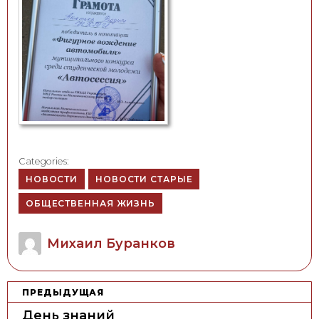
Categories:
НОВОСТИ
НОВОСТИ СТАРЫЕ
ОБЩЕСТВЕННАЯ ЖИЗНЬ
Author
Михаил Буранков
Н
ПРЕДЫДУЩАЯ
а
День знаний