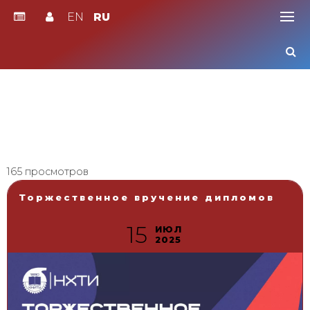
EN
RU
Skip
to
content
165 просмотров
Торжественное вручение дипломов
15
ИЮЛ
2025