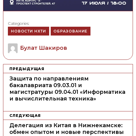
Categories:
НОВОСТИ НХТИ
ОБРАЗОВАНИЕ
Author
Булат Шакиров
Н
ПРЕДЫДУЩАЯ
а
Защита по направлениям
в
бакалавриата 09.03.01 и
магистратуры 09.04.01 «Информатика
и
и вычислительная техника»
г
а
СЛЕДУЮЩАЯ
ц
Делегация из Китая в Нижнекамске:
и
обмен опытом и новые перспективы