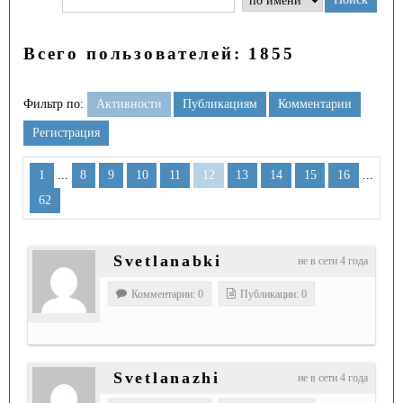
Всего пользователей: 1855
Фильтр по:
Активности
Публикациям
Комментарии
Регистрация
...
...
1
8
9
10
11
12
13
14
15
16
62
Svetlanabki
не в сети 4 года
Комментарии: 0
Публикации: 0
Svetlanazhi
не в сети 4 года