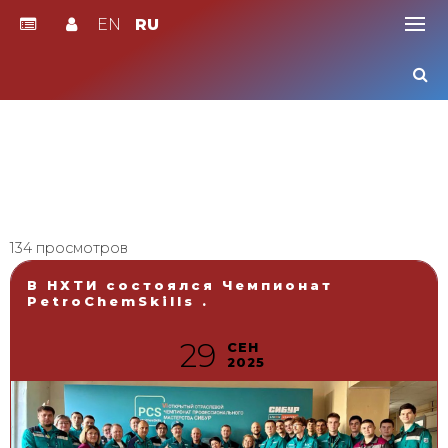
EN
RU
Skip
to
content
134 просмотров
В НХТИ состоялся Чемпионат
PetroChemSkills .
29
СЕН
2025