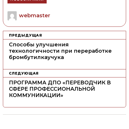
Author
webmaster
Н
ПРЕДЫДУЩАЯ
а
Способы улучшения
в
технологичности при переработке
бромбутилкаучука
и
г
а
СЛЕДУЮЩАЯ
ц
ПРОГРАММА ДПО «ПЕРЕВОДЧИК В
СФЕРЕ ПРОФЕССИОНАЛЬНОЙ
и
КОММУНИКАЦИИ»
я
п
о
з