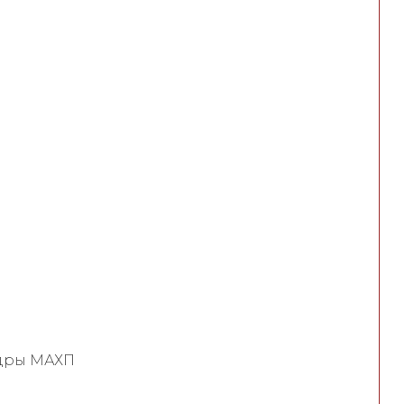
едры МАХП