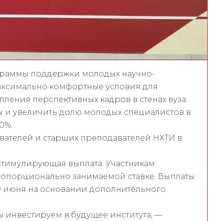
ограммы поддержки молодых научно-
максимально комфортные условия для
ления перспективных кадров в стенах вуза.
 и увеличить долю молодых специалистов в
0%.
авателей и старших преподавателей НХТИ в
тимулирующая выплата. Участникам
пропорционально занимаемой ставке. Выплаты
30 июня на основании дополнительного
 инвестируем в будущее института, —