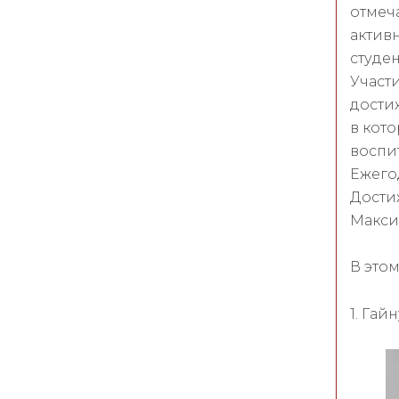
отмеч
активн
студен
Участ
дости
в кот
воспит
Ежего
Дости
Макси
В это
1. Га