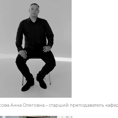
ясова Анна Олеговна – старший преподаватель каф