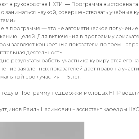
ают в руководстве НХТИ. — Программа выстроена т
о заниматься наукой, совершенствовать учебные ку
тами».
ие в программе — это не автоматическое получение 
жению целей. Для включения в программу соискате
ором заявляет конкретные показатели по трем напра
ательная деятельность.
дно результаты работы участника курируются его 
жение заявленных показателей дает право на участ
мальный срок участия — 5 лет.
м году в Программу поддержки молодых НПР вошли
йнутдинов Раиль Насимович – ассистент кафедры НХ