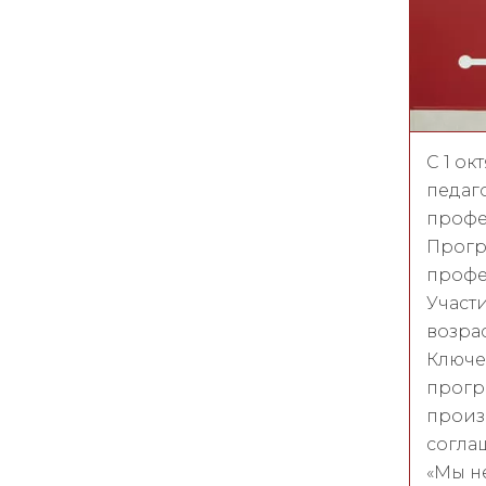
С 1 о
педаг
профе
Прогр
профе
Участ
возрас
Ключе
прогр
произ
согла
«Мы н