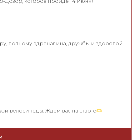
о-Дозор, которое пройдет 4 июня!
черу, полному адреналина, дружбы и здоровой
вои велосипеды. Ждем вас на старте
И