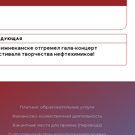
ЕДУЮЩАЯ
Нижнекамске отгремел гала-концерт
стиваля творчества нефтехимиков!
Платные образовательные услуги
Финансово-хозяйственная деятельность
Вакантные места для приёма (перевода)
О противодействии идеологии терроризма