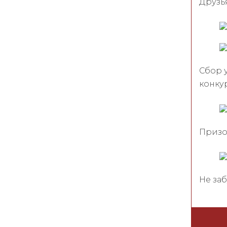
Друзь
Сбор у
конку
Призо
Не заб